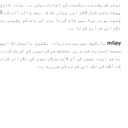
موثر طریقے سے دیکھنے کی اجازت دیتی ہے۔ سادہ ڈاؤن
چھپے ہوئے موڈ میں کام کرتا ہے، اس بات کو یقینی بن
نگرانی فراہم کرتا ہے۔
mSpy
مارکیٹ میں سب سے زیادہ مقبول مانیٹرنگ ایپس 
ہے جو اپنے بچوں کی آن لائن سرگرمیوں کی نگرانی کرن
کے آلات کی نگرانی کرنے کی ضرورت ہے۔