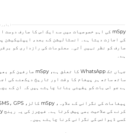
ایڈورٹ
mSpy کی اہم خصوصیات میں سے ایک اس کا صارف دوست
کی اجازت دیتا ہے۔ انسٹالیشن کے بعد، ایپلیکیشن پس
صارف کو نظر نہیں آتی۔ معلومات کی رازداری کو برقر
ہے۔
جہاں تک WhatsApp کا ت
ساتھ ساتھ ہر پیغام کا وقت اور تاریخ دیکھنے کی اجا
ہے جو اس بات کو یقینی بنانا چاہتے ہیں کہ ان کے بچے
کسی ڈیوائس کی نگرانی کرنا چاہتے ہیں۔