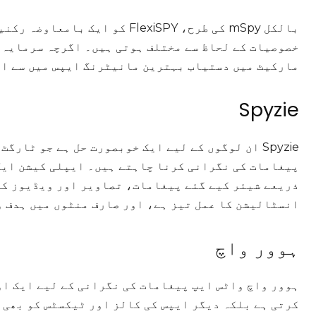
بالکل mSpy کی طرح، FlexiSPY کو
مارکیٹ میں دستیاب بہترین مانیٹرنگ ایپس میں سے ای
Spyzie
ذریعے شیئر کیے گئے پیغامات، تصاویر اور ویڈیوز کی
انسٹالیشن کا عمل تیز ہے، اور صارف منٹوں میں ہدف و
ہوور واچ
ہوور واچ واٹس ایپ پیغامات کی نگرانی کے لیے ایک او
کرتی ہے بلکہ دیگر ایپس کی کالز اور ٹیکسٹس کو بھی 