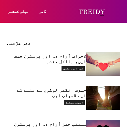
گھر
ایپلی کیشنز
بھی پڑھیں
لاجواب آرام دہ اور پرسکون چیٹ
ایپ، بالکل مفت۔
غیر زمرہ بندی
حیرت انگیز لوگوں سے ملنے کے
لیے لاجواب ایپ
ایپلی کیشنز
سنسنی خیز آرام دہ اور پرسکون