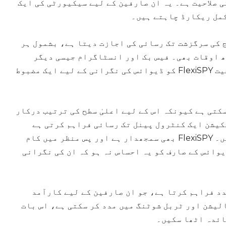
Whats کی نگرانی کرنے کی صلاحیت ہے۔ یہ ان صارفین کے لیے سیکیورٹی کی ایک
کمل ریکارڈ چاہتے ہیں۔
 واٹس ایپ میسج کی سرگزشت تک رسائی کی اجازت دیتا ہے، بشمول ہر
ھ اوقات بھی۔ فیس بک اور انسٹاگرام جیسی دیگر
میسجنگ اور سوشل میڈیا ایپس کی نگرانی کرنے کی صلاحیت FlexiSPY کو ڈیوائس کی نگرانی کے لیے ایک مضبوط
دہ پیچیدہ ہو سکتی ہے کیونکہ اس کے لیے اعلیٰ سطح کی ترتیب درکار
کیشن ایک کنٹرول پینل تک رسائی فراہم کرتی ہے
جہاں صارفین جمع کی گئی تمام معلومات دیکھ سکتے ہیں۔ FlexiSPY بھی سمجھدار ہے اور پس منظر میں کام
وائس کے صارف کو یہ احساس نہ ہو کہ ان کی نگرانی
کی مدد فراہم کرتا ہے، جو ان صارفین کے لیے کارآمد
لیشن اور ٹربل شوٹنگ میں مدد کر سکتی ہے، اس بات
ائدہ اٹھا سکیں۔