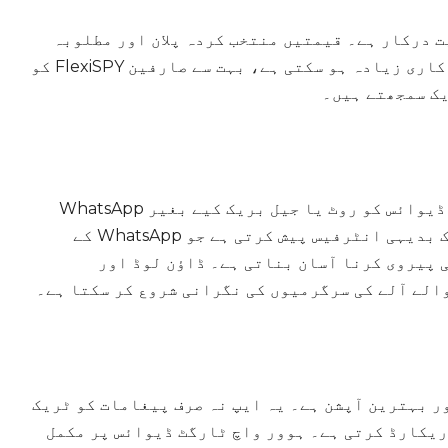
 ایک بامعاوضہ رکنیت درکار ہے۔ قیمتیں منتخب کردہ پلان اور مطلوبہ
خصوصیات کے لحاظ سے مختلف ہوتی ہیں۔ اگرچہ سرمایہ کاری زیادہ ہو سکتی ہے، بہت سے صارفین FlexiSPY کو
ک سمجھتے ہیں۔
Spyzie ان لوگوں کے لیے ایک خوبصورت حل ہے جو ٹارگٹ ڈیوائس کو روٹ یا جیل بریک کیے بغیر WhatsApp
پیغامات کی نگرانی کرنا چاہتے ہیں۔ ایپلی کیشن ایک بدیہی انٹرفیس پیش کرتی ہے جو WhatsApp کے
 پیروی کرنا آسان بناتی ہے۔ ڈاؤن لوڈ اور
الے آلے کی سرگرمیوں کی نگرانی شروع کر سکتا ہے۔
ر بہترین آپشن ہے۔ یہ ایپ نہ صرف پیغامات کو ٹریک
ریکارڈ کرتی ہے۔ ہوور واچ ٹارگٹ ڈیوائس پر مکمل