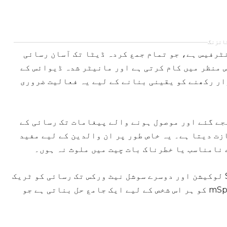
ائزنگ
 انٹرفیس ہے، جو تمام جمع کردہ ڈیٹا تک آسان رسائی
 منظر میں کام کرتی ہے اور مانیٹر شدہ ڈیوائس کے
ار رکھنے کو یقینی بنانے کے لیے یہ فعالیت ضروری
علق ہے، mSpy صارفین کو بھیجے گئے اور موصول ہونے والے پیغامات تک رسائی کے
زت دیتا ہے۔ یہ خاص طور پر ان والدین کے لیے مفید
 نامناسب یا خطرناک بات چیت میں ملوث نہ ہوں۔
پیغامات کی نگرانی کے علاوہ، mSpy کالز، SMS، GPS لوکیشن اور دوسرے سوشل نیٹ ورکس تک رسائی کو ٹریک
کرنے کی صلاحیت بھی پیش کرتا ہے۔ فیچرز کی یہ رینج mSpy کو ہر اس شخص کے لیے ایک جامع حل بناتی ہے جو