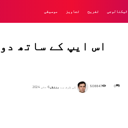
ٹیکنالوجی
تفریح
تجاویز
موسیقی
اس ایپ کے ساتھ دو
508847
0
6 مئی 2024
کی طرف سے
منتظم