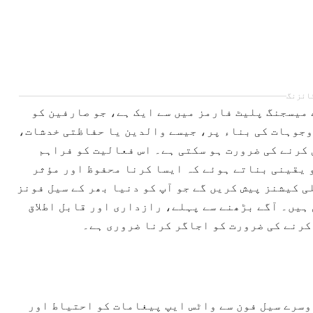
ائزنگ
والے میسجنگ پلیٹ فارمز میں سے ایک ہے، جو صارفین کو
وجوہات کی بناء پر، جیسے والدین یا حفاظتی خدشات،
Wh پیغامات کی نگرانی کرنے کی ضرورت ہو سکتی ہے۔ اس فعالیت کو فراہم
 یقینی بناتے ہوئے کہ ایسا کرنا محفوظ اور مؤثر
ی کیشنز پیش کریں گے جو آپ کو دنیا بھر کے سیل فونز
ہیں۔ آگے بڑھنے سے پہلے، رازداری اور قابل اطلاق
کرنے کی ضرورت کو اجاگر کرنا ضروری ہے۔
 دوسرے سیل فون سے واٹس ایپ پیغامات کو احتیاط اور