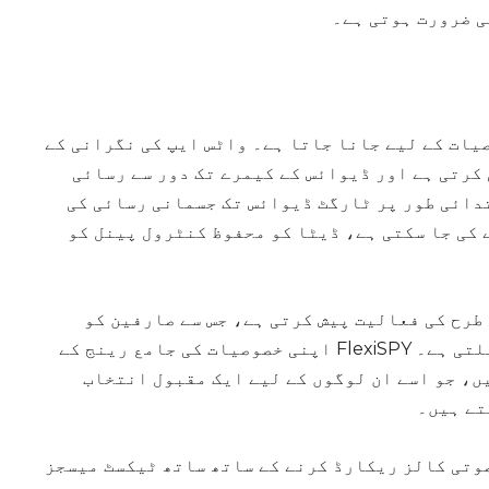
ی ضرورت ہوتی ہے۔
خصوصیات کے لیے جانا جاتا ہے۔ واٹس ایپ کی نگرانی کے
 کرتی ہے اور ڈیوائس کے کیمرے تک دور سے رسائی
کرنے کے لیے ابتدائی طور پر ٹارگٹ ڈیوائس تک جسمانی رسائی کی
 کی جا سکتی ہے، ڈیٹا کو محفوظ کنٹرول پینل کو
ور جدید مانیٹرنگ ایپ ہے جو mSpy کی طرح کی فعالیت پیش کرتی ہے، جس سے صارفین کو
دوسرے فون سے WhatsApp پیغامات دیکھنے کی اجازت ملتی ہے۔ FlexiSPY اپنی خصوصیات کی جامع رینج کے
ں، جو اسے ان لوگوں کے لیے ایک مقبول انتخاب
تے ہیں۔
میں صوتی کالز ریکارڈ کرنے کے ساتھ ساتھ ٹیکسٹ میسجز