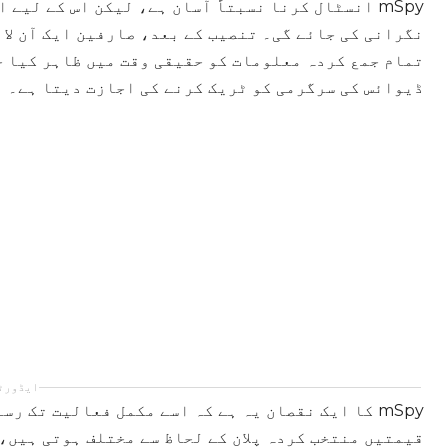
mSpy انسٹال کرنا نسبتاً آسان ہے، لیکن اس کے لی
نگرانی کی جائے گی۔ تنصیب کے بعد، صارفین ایک آن لا
تمام جمع کردہ معلومات کو حقیقی وقت میں ظاہر کیا ج
ڈیوائس کی سرگرمی کو ٹریک کرنے کی اجازت دیتا ہے۔
ایڈورٹ
mSpy کا ایک نقصان یہ ہے کہ اسے مکمل فعالیت تک 
قیمتیں منتخب کردہ پلان کے لحاظ سے مختلف ہوتی ہیں،