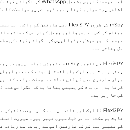
اور میسجنگ ایپس بشمول App
اضافی پرت فراہم کرتا ہے جو ڈیوائس پر مواصلات کا م
mSpy کی طرح، FlexiSPY بھی صارفین کو
پیغام کو کس نے بھیجا اور وصول کیا، اس کے ساتھ سات
حل بناتی ہے۔
FlexiSPY کی تنصیب mSpy سے تھوڑی زیا
ہوتی ہے۔ تاہم، ایک بار انسٹال ہونے کے بعد، ایپلی
کرتا ہے، اس بات کو یقینی بناتا ہے کہ نگرانی شدہ ڈی
کی جا رہی ہے۔
FlexiSPY کا ایک اور فائدہ یہ ہے کہ یہ وقف تکنی
ثابت ہو سکتا ہے جو ٹیک سیوی نہیں ہیں۔ سپورٹ انسٹا
کو یقینی بنا کر کہ صارفین ایپ سے زیادہ سے زیادہ ف