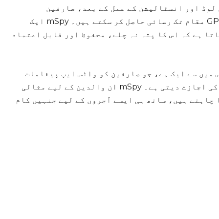
 لوڈ اور انسٹالیشن کے عمل کے بعد، صارفین
پیغامات، کال لاگز اور یہاں تک کہ ہدف والے آلے کے GPS مقام تک رسائی حاصل کر سکتے ہیں۔ mSpy ایک
اتا ہے کہ اس کا پتہ نہ چلے، محفوظ اور قابل اعتماد
میں سے ایک ہے، جو صارفین کو واٹس ایپ پیغامات
سمیت اسمارٹ فونز پر مختلف سرگرمیوں کو ٹریک کرنے کی اجازت دیتی ہے۔ mSpy ان والدین کے لیے مثالی
ا چاہتے ہیں، ساتھ ہی ایسے آجروں کے لیے جنہیں کام