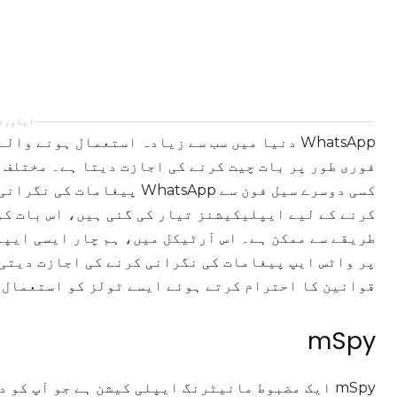
ایڈورٹ
WhatsApp دنیا میں سب سے زیادہ استعمال ہونے 
فوری طور پر بات چیت کرنے کی اجازت دیتا ہے۔ مختلف 
کسی دوسرے سیل فون سے atsApp
کرنے کے لیے ایپلیکیشنز تیار کی گئی ہیں، اس بات کو
طریقے سے ممکن ہے۔ اس آرٹیکل میں، ہم چار ایسی ایپل
پر واٹس ایپ پیغامات کی نگرانی کرنے کی اجازت دیتی 
قوانین کا احترام کرتے ہوئے ایسے ٹولز کو استعمال 
mSpy
mSpy ایک مضبوط مانیٹرنگ ایپلی کیشن ہے جو آپ کو