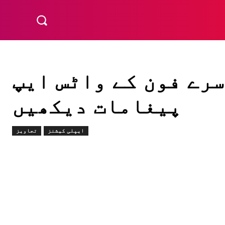
سرے فون کے واٹس ایپ
پیغامات دیکھیں
ایپلی کیشنز
تجاویز