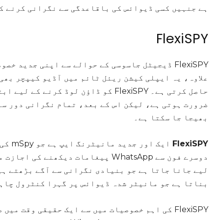
ہے جنہیں کسی ڈیوائس کی باقاعدگی سے نگرانی کرنے ک
FlexiSPY
FlexiSPY ڈیجیٹل جاسوسی کے حوالے سے اپنی جدید 
علاوہ، یہ ایپلی کیشن ریئل ٹائم میں آڈیو کیپچر بھی
حاصل کرتی ہے۔ FlexiSPY کو ڈاؤن لوڈ 
ضرورت ہوتی ہے، لیکن اس کے بعد، تمام نگرانی دور سے
بھیجا جا سکتا ہے۔
FlexiSPY
ایک ا
لیے جانا جاتا ہے جو بنیادی نگرانی سے آگے بڑھتے ہی
بناتا ہے جو مانیٹر شدہ ڈیوائس پر گہرا کنٹرول چاہ
FlexiSPY کی اہم خصوصیات میں سے ایک حقیقی وقت 