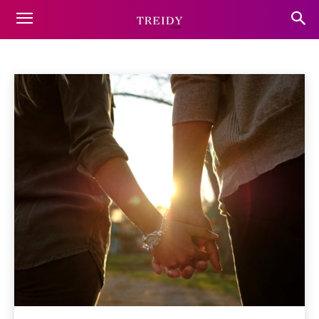
MGA APLIKASYON
Mga tip
Aliwan
Musika
Kalusugan
Teknolohiya
Magsimula
Mga aplikasyon