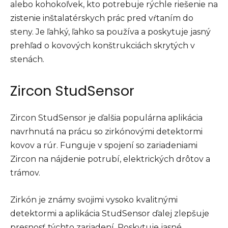
alebo kohokoľvek, kto potrebuje rýchle riešenie na
zistenie inštalatérskych prác pred vŕtaním do
steny. Je ľahký, ľahko sa používa a poskytuje jasný
prehľad o kovových konštrukciách skrytých v
stenách.
Zircon StudSensor
Zircon StudSensor je ďalšia populárna aplikácia
navrhnutá na prácu so zirkónovými detektormi
kovov a rúr. Funguje v spojení so zariadeniami
Zircon na nájdenie potrubí, elektrických drôtov a
trámov.
Zirkón je známy svojimi vysoko kvalitnými
detektormi a aplikácia StudSensor ďalej zlepšuje
presnosť týchto zariadení. Poskytuje jasné