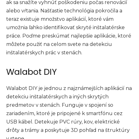
ak sa snažíte vyhnúť poškodeniu počas renovácií
alebo vŕtania. Našťastie technológia pokročila a
teraz existuje množstvo aplikácií, ktoré vám
umožnia ľahko identifikovať skryté inštalatérske
práce. Poďme preskúmať najlepšie aplikácie, ktoré
môžete použiť na celom svete na detekciu
inštalatérskych prác v stenách.
Walabot DIY
Walabot DIY je jednou z najznámejších aplikácií na
detekciu inštalatérskych a iných skrytých
predmetov v stenách. Funguje v spojení so
zariadením, ktoré je pripojené k smartfónu cez
USB kábel. Detekuje PVC rúry, kov, elektrické
drôty a trámy a poskytuje 3D pohľad na štruktúry
v stene.