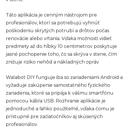
Táto aplikácia je cenným nástrojom pre
profesionálov, ktorí sa potrebujú vyhnúť
poškodeniu skrytých potrubí a drôtov počas
renovácie alebo vŕtania. Vďaka možnosti vidieť
predmety až do hĺbky 10 centimetrov poskytuje
jasné pochopenie toho, čo sa skrýva v stene, čím
znižuje riziko nehôd a nákladných opráv.
Walabot DIY funguje iba so zariadeniami Android a
vyžaduje zakúpenie samostatného fyzického
zariadenia, ktoré sa pripája k vášmu smartfónu
pomocou kábla USB. Rozhranie aplikácie je
jednoduché a ľahko použiteľné, vďaka čomu je
prístupné pre začiatočníkov aj skúsených
profesionálov.