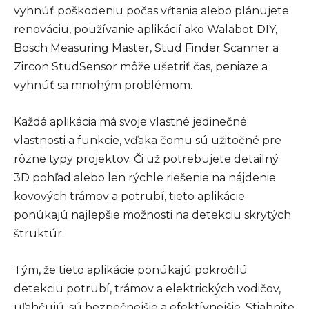
vyhnúť poškodeniu počas vŕtania alebo plánujete
renováciu, používanie aplikácií ako Walabot DIY,
Bosch Measuring Master, Stud Finder Scanner a
Zircon StudSensor môže ušetriť čas, peniaze a
vyhnúť sa mnohým problémom.
Každá aplikácia má svoje vlastné jedinečné
vlastnosti a funkcie, vďaka čomu sú užitočné pre
rôzne typy projektov. Či už potrebujete detailný
3D pohľad alebo len rýchle riešenie na nájdenie
kovových trámov a potrubí, tieto aplikácie
ponúkajú najlepšie možnosti na detekciu skrytých
štruktúr.
Tým, že tieto aplikácie ponúkajú pokročilú
detekciu potrubí, trámov a elektrických vodičov,
uľahčujú, sú bezpečnejšie a efektívnejšie. Stiahnite