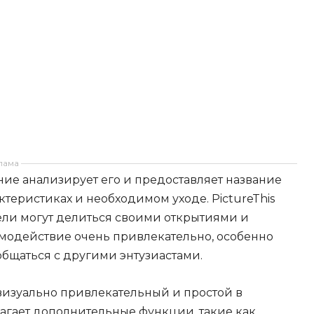
лама
е анализирует его и предоставляет название
теристиках и необходимом уходе. PictureThis
тели могут делиться своими открытиями и
имодействие очень привлекательно, особенно
ообщаться с другими энтузиастами.
 визуально привлекательный и простой в
гает дополнительные функции, такие как