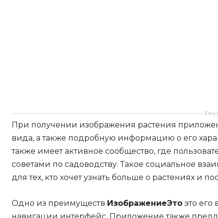
Рек
При получении изображения растения приложени
вида, а также подробную информацию о его харак
также имеет активное сообщество, где пользова
советами по садоводству. Такое социальное вза
для тех, кто хочет узнать больше о растениях и п
Одно из преимуществ
ИзображениеЭто
это его
навигации интерфейс. Приложение также предла