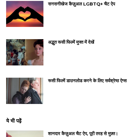
सनसनीखेज कैज़ुअल LGBTQ+ चैट ऐप
अद्भुत रूसी फिल्में मुफ्त में देखें
रूसी फिल्में डाउनलोड करने के लिए सर्वश्रेष्ठ ऐप्स
ये भी पढ़ें
शानदार कैज़ुअल चैट ऐप, पूरी तरह से मुफ़्त।