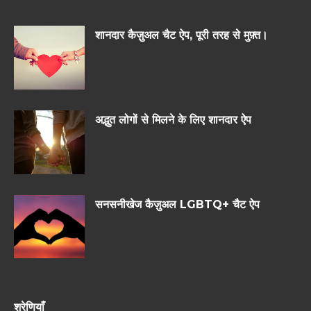
शानदार कैज़ुअल चैट ऐप, पूरी तरह से मुफ़्त।
अद्भुत लोगों से मिलने के लिए शानदार ऐप
सनसनीखेज कैज़ुअल LGBTQ+ चैट ऐप
श्रेणियाँ